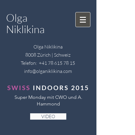
Olga
Niklikina
Olga Niklikina
8008 Zürich | Schweiz
Telefon:
+41 78 615 78 15
info@olganiklikina.com
SWISS
INDOORS 2015
Super Monday mit CWO und A.
Hammond
VIDEO